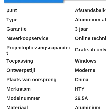
punt
Afstandsbalk
Type
Aluminium afs
Garantie
3 jaar
Naverkoopservice
Online techni
Projectoplossingscapacitei
Grafisch ontw
t
Toepassing
Windows
Ontwerpstijl
Moderne
Plaats van oorsprong
China
Merknaam
HTY
Modelnummer
26.5A
Materiaal
Aluminium