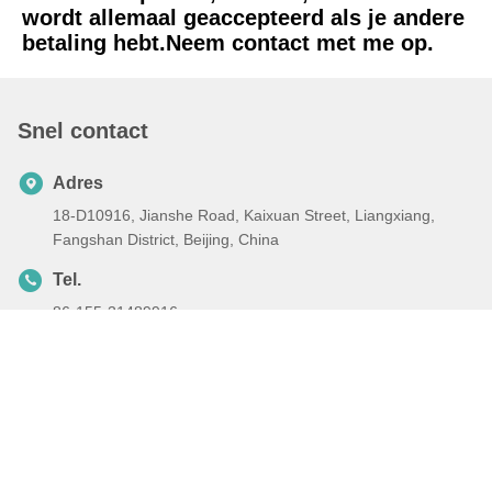
wordt allemaal geaccepteerd als je andere 
betaling hebt.Neem contact met me op.
Snel contact
Adres
18-D10916, Jianshe Road, Kaixuan Street, Liangxiang,
Fangshan District, Beijing, China
Tel.
86-155-31489916
E-mail
hongtianyangsales@126.com
Privacybeleid
|
Sitemap
| De Goede Kwaliteit van China De Bar