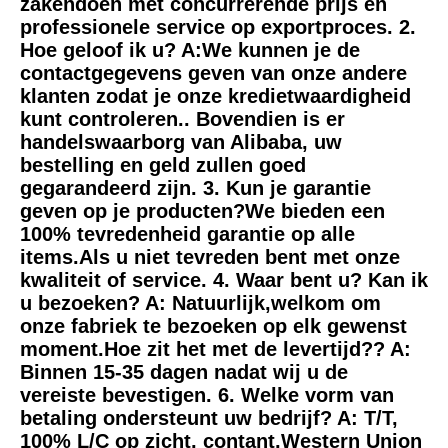
zakendoen met concurrerende prijs en 
professionele service op exportproces. 2. 
Hoe geloof ik u? A:We kunnen je de 
contactgegevens geven van onze andere 
klanten zodat je onze kredietwaardigheid 
kunt controleren.. Bovendien is er 
handelswaarborg van Alibaba, uw 
bestelling en geld zullen goed 
gegarandeerd zijn. 3. Kun je garantie 
geven op je producten?We bieden een 
100% tevredenheid garantie op alle 
items.Als u niet tevreden bent met onze 
kwaliteit of service. 4. Waar bent u? Kan ik 
u bezoeken? A: Natuurlijk,welkom om 
onze fabriek te bezoeken op elk gewenst 
moment.Hoe zit het met de levertijd?? A: 
Binnen 15-35 dagen nadat wij u de 
vereiste bevestigen. 6. Welke vorm van 
betaling ondersteunt uw bedrijf? A: T/T, 
100% L/C op zicht, contant,Western Union 