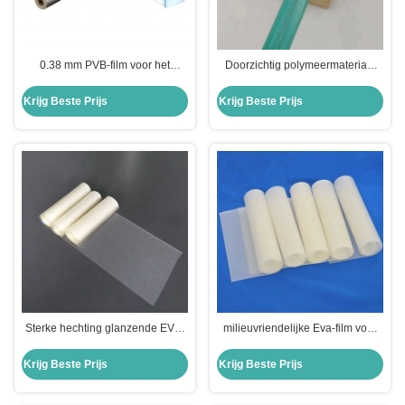
0.38 mm PVB-film voor het
Doorzichtig polymeermateriaal
lamineren van glas
0,76 Pvb-film voor
automobielglas
Krijg Beste Prijs
Krijg Beste Prijs
Sterke hechting glanzende EVA-
milieuvriendelijke Eva-film voor
lamineerrolfilm voor
glaslaminering
polymeermateriaal in
Krijg Beste Prijs
Krijg Beste Prijs
kantoorgebouwen