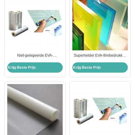
Niet-gelegeerde EVA-
Superhelder EVA-filmbedrukken
interlayerfilm voor
doorzichtige rol voor zakken en
veiligheidsbeveiliging
kleding
Krijg Beste Prijs
Krijg Beste Prijs
Gelamineerd glas Een soort
polymeermateriaal