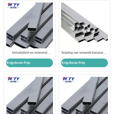
Geluidsdicht en isolerend
Snijding van verwerkt transparant
drievoudig geïsoleerd glas met
reflecterend gehard geïsoleerd
een dikte van 0,3 mm/0,315 mm
glas voor ramen en deuren
Krijg Beste Prijs
Krijg Beste Prijs