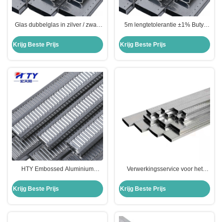
Glas dubbelglas in zilver / zwart
5m lengtetolerantie ±1% Butyl
voor geluidsdichte
warm gesmolten lijm voor isolatie
gordijnwandvensters
glas geluidsverdoofd aluminium
Krijg Beste Prijs
Krijg Beste Prijs
Butyl
HTY Embossed Aluminium
Verwerkingsservice voor het
Spacer Bar voor isolerend glas
buigen van aluminium
0,3 mm/0,315 mm Dikte legering
gordijnwandglas met
Krijg Beste Prijs
Krijg Beste Prijs
dubbellaagige isolatie