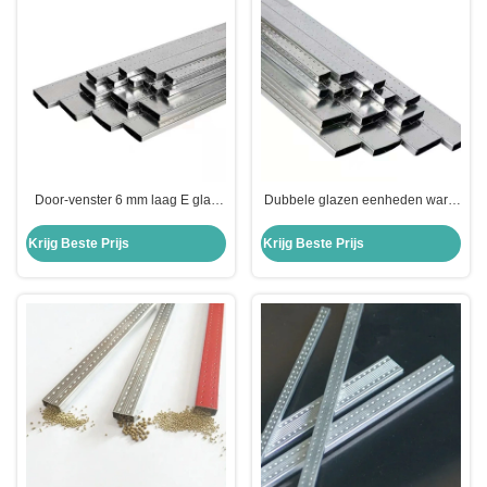
Door-venster 6 mm laag E glas
Dubbele glazen eenheden warm
12A 6 mm helder zwevend glas
gesmolten
dubbel geglazuurd geïsoleerd
butylrubberdichtingsmiddel met
Krijg Beste Prijs
Krijg Beste Prijs
glas
temperatuur O-H112 en tolerantie
±1%