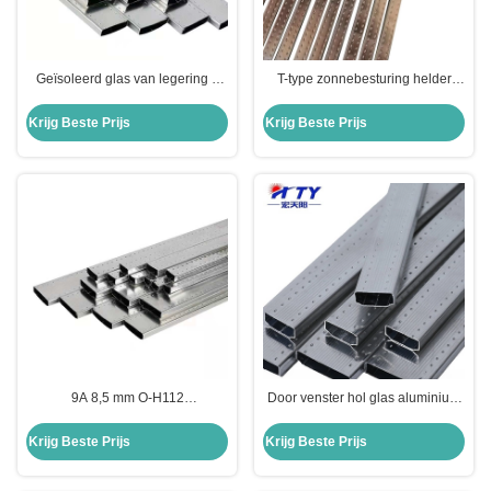
Geïsoleerd glas van legering 6
T-type zonnebesturing helder
mm ultra helder laag ijzer
dubbel glas geïsoleerd gehard
antireflecterend voor ramen en
isolerend glas voor gebouwen
Krijg Beste Prijs
Krijg Beste Prijs
deuren
9A 8,5 mm O-H112
Door venster hol glas aluminium
laagtemperatuur E isolatieglas
bar Vriesfrequentie Las
voor ramen en deuren Veiligheid
Aluminium Spacer Zilver/Zwart
Krijg Beste Prijs
Krijg Beste Prijs
optie