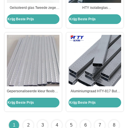
Geïsoleerd glas Tweede zegel
HTY isolatieglas
Warm gesmolten rubber Butyl
Butyldichtingsmiddel 707 Hoog
Sealant met 0,005MM Tolerantie
corrosiebestendig voor 12A 11,5
Krijg Beste Prijs
Krijg Beste Prijs
mm glas
Gepersonaliseerde kleur flexibele
Aluminiumgraad HTY-817 Butyl
aluminiumpakking voor dubbel
Isolating Glass Sealant Superior
glas 12A 11,5 mm isolatieglas
Door Window Isolatie
Krijg Beste Prijs
Krijg Beste Prijs
1
2
3
4
5
6
7
8