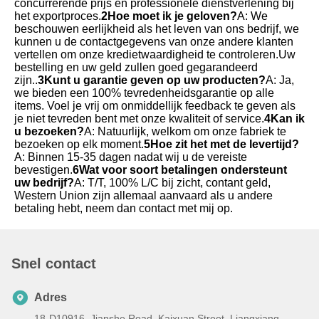
concurrerende prijs en professionele dienstverlening bij 
het exportproces.
2Hoe moet ik je geloven?
A: We 
beschouwen eerlijkheid als het leven van ons bedrijf, we 
kunnen u de contactgegevens van onze andere klanten 
vertellen om onze kredietwaardigheid te controleren.Uw 
bestelling en uw geld zullen goed gegarandeerd 
zijn..
3Kunt u garantie geven op uw producten?
A: Ja, 
we bieden een 100% tevredenheidsgarantie op alle 
items. Voel je vrij om onmiddellijk feedback te geven als 
je niet tevreden bent met onze kwaliteit of service.
4Kan ik 
u bezoeken?
A: Natuurlijk, welkom om onze fabriek te 
bezoeken op elk moment.
5Hoe zit het met de levertijd?
A: Binnen 15-35 dagen nadat wij u de vereiste 
bevestigen.
6Wat voor soort betalingen ondersteunt 
uw bedrijf?
A: T/T, 100% L/C bij zicht, contant geld, 
Western Union zijn allemaal aanvaard als u andere 
betaling hebt, neem dan contact met mij op.
Snel contact
Adres
18-D10916, Jianshe Road, Kaixuan Street, Liangxiang,