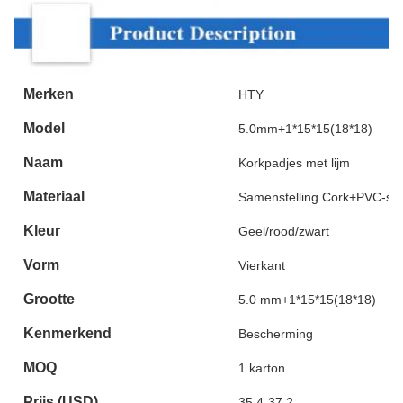
Merken
HTY
Model
5.0mm+1*15*15(18*18)
Naam
Korkpadjes met lijm
Materiaal
Samenstelling Cork+PVC-sc
Kleur
Geel/rood/zwart
Vorm
Vierkant
Grootte
5.0 mm+1*15*15(18*18)
Kenmerkend
Bescherming
MOQ
1 karton
Prijs (USD)
35.4-37.2